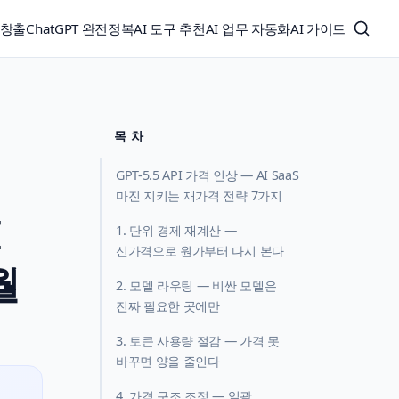
익창출
ChatGPT 완전정복
AI 도구 추천
AI 업무 자동화
AI 가이드
목 차
GPT-5.5 API 가격 인상 — AI SaaS
마진 지키는 재가격 전략 7가지
I
1. 단위 경제 재계산 —
신가격으로 원가부터 다시 본다
월
2. 모델 라우팅 — 비싼 모델은
진짜 필요한 곳에만
3. 토큰 사용량 절감 — 가격 못
바꾸면 양을 줄인다
4. 가격 구조 조정 — 일괄