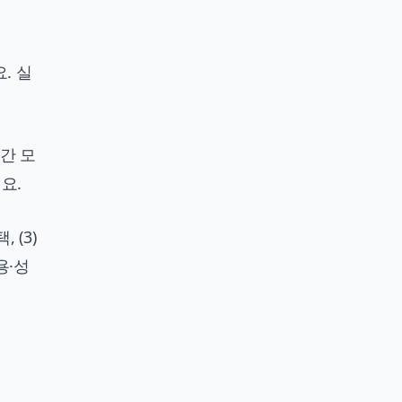
. 실
간 모
요.
 (3)
용·성