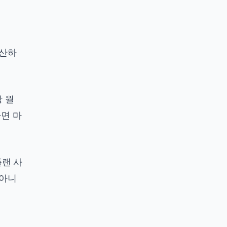
계산하
당 월
다면 마
플랜 사
 아니