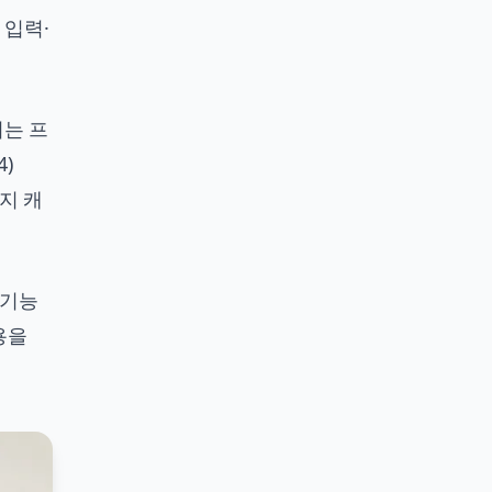
 입력·
는 프
)
지 캐
 기능
용을