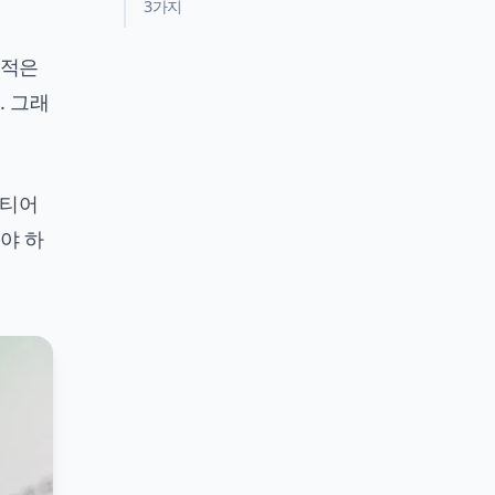
3가지
 적은
. 그래
 티어
야 하