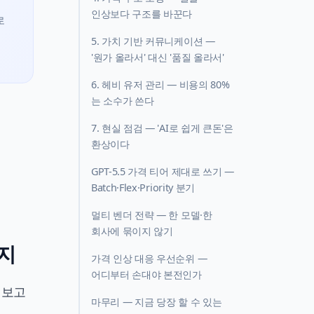
인상보다 구조를 바꾼다
로
5. 가치 기반 커뮤니케이션 —
'원가 올라서' 대신 '품질 올라서'
6. 헤비 유저 관리 — 비용의 80%
는 소수가 쓴다
7. 현실 점검 — 'AI로 쉽게 큰돈'은
환상이다
GPT-5.5 가격 티어 제대로 쓰기 —
Batch·Flex·Priority 분기
멀티 벤더 전략 — 한 모델·한
회사에 묶이지 않기
가지
가격 인상 대응 우선순위 —
어디부터 손대야 본전인가
 보고
마무리 — 지금 당장 할 수 있는