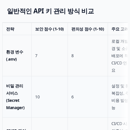
일반적인 API 키 관리 방식 비교
전략
보안 점수 (1-10)
편의성 점수 (1-10)
주요 고려
로컬 개발
경 및 소
환경 변수
7
8
배포에 적
(.env)
CI/CD 연
요
비밀 관리
설정 및 
서비스
복잡성, 
10
6
(Secret
비용 발생
Manager)
능
CI/CD 시