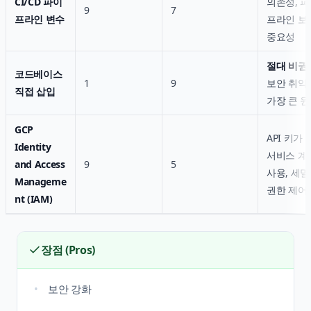
CI/CD 파이
의존성, 
9
7
프라인 변수
프라인 보
중요성
절대 비권
코드베이스
1
9
보안 취약
직접 삽입
가장 큰 
GCP
API 키가
Identity
서비스 계
and Access
9
5
사용, 세
Manageme
권한 제어
nt (IAM)
장점 (Pros)
보안 강화