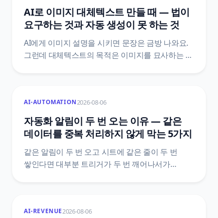
멈춰야 하는지를 갈랐어요.
AI로 이미지 대체텍스트 만들 때 — 법이
요구하는 것과 자동 생성이 못 하는 것
AI에게 이미지 설명을 시키면 문장은 금방 나와요.
그런데 대체텍스트의 목적은 이미지를 묘사하는 게
아니라 그 이미지가 하던 역할을 대신하는 거예요.
장애인차별금지법 제21조 조문으로 의무의 실제
범위를 확인하고, 자동 생성이 구조적으로 놓치는
2026-08-06
AI-AUTOMATION
자리를 정리했어요.
자동화 알림이 두 번 오는 이유 — 같은
데이터를 중복 처리하지 않게 막는 5가지
같은 알림이 두 번 오고 시트에 같은 줄이 두 번
쌓인다면 대부분 트리거가 두 번 깨어나서가
아니에요. 도구가 이미 갖고 있는 중복 제거 장치가
어디까지 막아 주는지, 그 바깥에서 중복이 생기는
자리는 어디인지, 그리고 Zapier·Make·n8n 공식
2026-08-06
AI-REVENUE
문서에 실제로 적힌 기능 이름과 한도값으로 막는