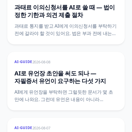
과태료 이의신청서를 AI로 쓸 때 — 법이
정한 기한과 의견 제출 절차
과태료 통지를 받고 AI에게 이의신청서를 부탁하기
전에 갈라야 할 것이 있어요. 법은 부과 전에 내는
의견 제출과 부과 후에 내는 이의제기를 서로 다른
문서로 정해 두었고, 기한도 10일 이상과 60일로
다릅니다. 어느 칸에 있는지에 따라 감경 여부와
2026-08-08
AI-GUIDE
그다음 절차가 통째로 달라져요.
질서위반행위규제법 조문 원문으로 정리했어요.
AI로 유언장 초안을 써도 되나 —
자필증서 유언이 요구하는 다섯 가지
AI에게 유언장을 부탁하면 그럴듯한 문서가 몇 초
만에 나와요. 그런데 유언은 내용이 아니라
방식으로 효력이 갈리는 문서예요. 민법은 유언의
방식을 다섯 가지로 한정하고, 그중 자필증서에는
전문까지 손으로 쓰라고 정해 두었어요. 조문
2026-08-07
AI-GUIDE
원문으로 AI가 어디까지 도울 수 있고 어디서