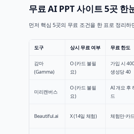
무료 AI PPT 사이트 5곳 
먼저 핵심 5곳의 무료 조건을 한 표로 정리하면
도구
상시 무료 여부
무료 한도
감마
O (카드 불필
가입 시 40
(Gamma)
요)
생성당 40
O (카드 불필
AI 개요 후
미리캔버스
요)
드
Beautiful.ai
X (14일 체험)
체험만·카드