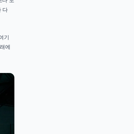
드보다 도
 다
 여기
아래에