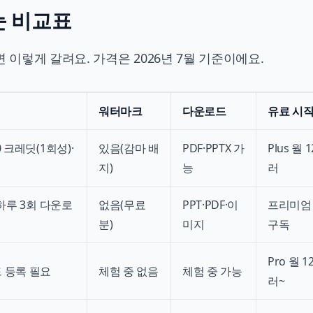
한눈 비교표
 이렇게 갈려요. 가격은 2026년 7월 기준이에요.
워터마크
다운로드
유료 시
0 크레딧(1회성)·
있음(감마 배
PDF·PPTX 가
Plus 월 
지)
능
러
 하루 3회 다운로
없음(무료
PPT·PDF·이
프리미엄
분)
미지
구독
Pro 월 1
 등록 필요
체험 중 없음
체험 중 가능
러~