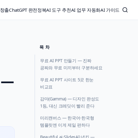
익창출
ChatGPT 완전정복
AI 도구 추천
AI 업무 자동화
AI 가이드
목 차
무료 AI PPT 만들기 — 진짜
공짜와 무료 미끼부터 구분하세요
 —
무료 AI PPT 사이트 5곳 한눈
비교표
감마(Gamma) — 디자인 완성도
1등, 대신 크레딧이 빨리 준다
미리캔버스 — 한국어·한국형
템플릿엔 이게 제일 편하다
Beautiful.ai·SlidesAI·냅킨 —