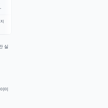
월
~
이지
만 실
 이미