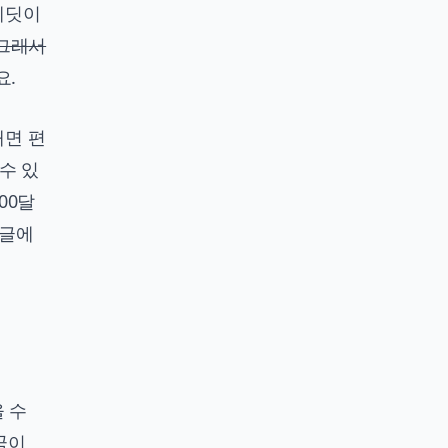
크레딧이
 그래서
요.
내면 편
수 있
100달
글에
 수
꿈이