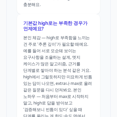
충분해요.
기본값 high로는 부족한 경우가
언제예요?
본인 체감 — high로 부족함을 느끼는
건 주로 '추론 깊이'가 필요할 때예요.
예를 들어 서로 모순돼 보이는
요구사항을 조율하는 설계, 엣지
케이스가 많은 알고리즘, 근거를
단계별로 쌓아야 하는 분석 같은 거요.
high에서 그럴듯하지만 미묘하게 빈틈
있는 답이 나오면, extra나 max로 올려
같은 질문을 다시 던져봐요. 본인
노하우 — 처음부터 max로 시작하지
말고, high로 답을 받아보고
'검증해보니 빈틈이 있다' 싶을 때
단계를 올리는 게 한도·속도 면에서