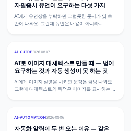
자필증서 유언이 요구하는 다섯 가지
AI에게 유언장을 부탁하면 그럴듯한 문서가 몇 초
만에 나와요. 그런데 유언은 내용이 아니라
방식으로 효력이 갈리는 문서예요. 민법은 유언의
방식을 다섯 가지로 한정하고, 그중 자필증서에는
전문까지 손으로 쓰라고 정해 두었어요. 조문
2026-08-07
AI-GUIDE
원문으로 AI가 어디까지 도울 수 있고 어디서
멈춰야 하는지를 갈랐어요.
AI로 이미지 대체텍스트 만들 때 — 법이
요구하는 것과 자동 생성이 못 하는 것
AI에게 이미지 설명을 시키면 문장은 금방 나와요.
그런데 대체텍스트의 목적은 이미지를 묘사하는 게
아니라 그 이미지가 하던 역할을 대신하는 거예요.
장애인차별금지법 제21조 조문으로 의무의 실제
범위를 확인하고, 자동 생성이 구조적으로 놓치는
2026-08-06
AI-AUTOMATION
자리를 정리했어요.
자동화 알림이 두 번 오는 이유 — 같은