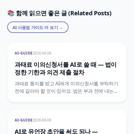
📚 함께 읽으면 좋은 글 (Related Posts)
AI 사용법 가이드
더 보기 →
2026-08-08
AI-GUIDE
과태료 이의신청서를 AI로 쓸 때 — 법이
정한 기한과 의견 제출 절차
과태료 통지를 받고 AI에게 이의신청서를 부탁하기
전에 갈라야 할 것이 있어요. 법은 부과 전에 내는
의견 제출과 부과 후에 내는 이의제기를 서로 다른
문서로 정해 두었고, 기한도 10일 이상과 60일로
다릅니다. 어느 칸에 있는지에 따라 감경 여부와
2026-08-08
AI-GUIDE
그다음 절차가 통째로 달라져요.
질서위반행위규제법 조문 원문으로 정리했어요.
AI로 유언장 초안을 써도 되나 —