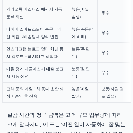
카카오톡 비즈니스 메시지 자동
높음(매일
우수
분류·회신
발생)
네이버 스마트스토어 주문→엑
높음(주문량
우수
셀 취합→배송업체 양식 변환
에 비례)
인스타그램·블로그 멀티 채널 동
보통(주 단
우수
시 업로드 + 해시태그 최적화
위)
매월 정기 세금계산서·매출 보고
보통(월 단
우수
서 자동 생성
위)
고객 문의 메일 1차 응대 초안 생
높음(매일
보통(사람 검
성 + 승인 후 전송
발생)
토 필요)
절감 시간과 청구 금액은 고객 규모·업무량에 따라
크게 달라지니, 이 표는 ‘어떤 일이 자동화에 잘 맞는