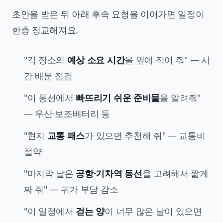
초안을 받은 뒤 아래 후속 요청을 이어가면 일정이
한층 정교해져요.
"각 장소의
예상 소요 시간
을 옆에 적어 줘" — 시
간 배분 점검
"이 동선에서
빠뜨리기 쉬운 준비물
을 알려줘"
— 우산·보조배터리 등
"현지
교통 패스
가 있으면 추천해 줘" — 교통비
절약
"마지막 날은
공항·기차역 동선
을 고려해서 짧게
짜 줘" — 귀가 부담 감소
"이 일정에서
걷는 양
이 너무 많은 날이 있으면