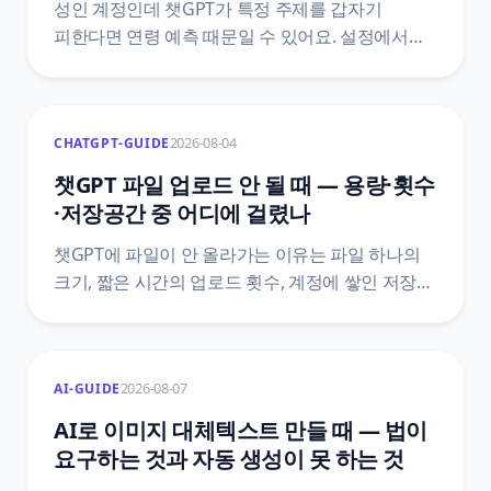
성인 계정인데 챗GPT가 특정 주제를 갑자기
피한다면 연령 예측 때문일 수 있어요. 설정에서
청소년용 환경 여부를 확인하는 자리, Persona
인증 절차, 이름이 비슷한 다른 인증 화면과
구분하는 법을 OpenAI 공식 안내 기준으로
2026-08-04
CHATGPT-GUIDE
정리했어요.
챗GPT 파일 업로드 안 될 때 — 용량·횟수
·저장공간 중 어디에 걸렸나
챗GPT에 파일이 안 올라가는 이유는 파일 하나의
크기, 짧은 시간의 업로드 횟수, 계정에 쌓인 저장
공간 중 하나예요. 세 층을 가르는 순서와 대화를
지워도 저장 공간이 안 줄어드는 이유, 공식
문서끼리 숫자가 어긋날 때 확인하는 경로를
2026-08-07
AI-GUIDE
정리했어요.
AI로 이미지 대체텍스트 만들 때 — 법이
요구하는 것과 자동 생성이 못 하는 것