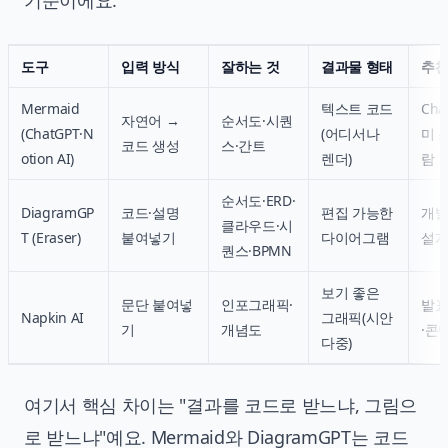
기준이에요.
도구
입력 방식
잘하는 것
결과물 형태
추천
Mermaid
텍스트 코드
Cha
자연어 →
순서도·시퀀
(ChatGPT·N
(어디서나
미 
코드 생성
스·간트
otion AI)
렌더)
람
순서도·ERD·
DiagramGP
코드·설명
편집 가능한
개발
클라우드·시
T (Eraser)
붙여넣기
다이어그램
설
퀀스·BPMN
보기 좋은
문단 붙여넣
인포그래픽·
발표
Napkin AI
그래픽(시안
기
개념도
·콘
다중)
여기서 핵심 차이는 "결과를 코드로 받느냐, 그림으
로 받느냐"예요. Mermaid와 DiagramGPT는 코드