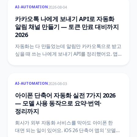
조건을 붙이는 5단계와, 법령 두 개를 섞으면 왜
2026-08-04
AI-AUTOMATION
틀리는지, 공식 문서끼리 어긋나는 지점은
어디인지까지 원문을 근거로 정리했어요.
카카오톡 나에게 보내기 API로 자동화
알림 채널 만들기 — 토큰 만료 대비까지
2026
자동화는 다 만들었는데 알림만 카카오톡으로 받고
싶을 때 쓰는 나에게 보내기 API를 정리했어요. 앱
만들기와 talk_message 동의항목, 액세스 토큰과
리프레시 토큰의 만료 구조, n8n HTTP 요청 설정,
두 달째에 조용히 멈추는 자리를 막는 자동 갱신
2026-08-03
AI-AUTOMATION
설계까지 카카오 공식 문서 기준으로 담았습니다.
아이폰 단축어 자동화 실전 7가지 2026
— 모델 사용 동작으로 요약·번역·
정리까지
회사가 외부 자동화 서비스를 막아도 아이폰 한
대면 되는 일이 있어요. iOS 26 단축어 앱의 '모델