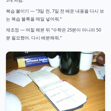
5개'처럼."
복습 붙이기 — "3일 전, 7일 전 배운 내용을 다시 보
는 복습 블록을 매일 넣어줘."
재조정 — 며칠 해본 뒤 "수학은 25분이 아니라 50
분 필요했어. 다시 배분해줘."