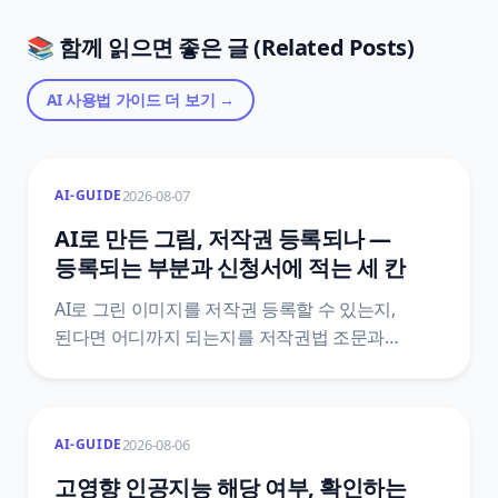
📚 함께 읽으면 좋은 글 (Related Posts)
AI 사용법 가이드
더 보기 →
2026-08-07
AI-GUIDE
AI로 만든 그림, 저작권 등록되나 —
등록되는 부분과 신청서에 적는 세 칸
AI로 그린 이미지를 저작권 등록할 수 있는지,
된다면 어디까지 되는지를 저작권법 조문과
한국저작권위원회 등록 안내서 원문으로
정리했어요. 산출물과 활용 저작물이 갈리는 지점,
프롬프트가 창작적 기여로 잘 인정되지 않는 이유,
2026-08-06
AI-GUIDE
사례 일곱 가지, 신청서 저작물 내용란에 나눠 적는
세 가지, 반려 사유 여섯 가지까지 담았어요.
고영향 인공지능 해당 여부, 확인하는