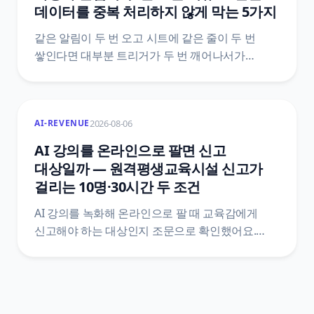
데이터를 중복 처리하지 않게 막는 5가지
같은 알림이 두 번 오고 시트에 같은 줄이 두 번
쌓인다면 대부분 트리거가 두 번 깨어나서가
아니에요. 도구가 이미 갖고 있는 중복 제거 장치가
어디까지 막아 주는지, 그 바깥에서 중복이 생기는
자리는 어디인지, 그리고 Zapier·Make·n8n 공식
2026-08-06
AI-REVENUE
문서에 실제로 적힌 기능 이름과 한도값으로 막는
다섯 가지 방법을 정리했어요.
AI 강의를 온라인으로 팔면 신고
대상일까 — 원격평생교육시설 신고가
걸리는 10명·30시간 두 조건
AI 강의를 녹화해 온라인으로 팔 때 교육감에게
신고해야 하는 대상인지 조문으로 확인했어요.
평생교육법 제33조 제2항과 시행령 제48조를
법제처 공개 API로 직접 받아, 학습비·10명
·30시간이 한 문장에 어떻게 묶여 있는지, 신고서에
무엇을 붙이는지, 신고 뒤에 따라오는 변경신고와