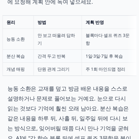
에 요청해 계획 안에 녹여 넣으세요.
원리
방법
계획 반영
안 보고 떠올려 답하
블록마다 셀프 퀴즈 3문
능동 소환
기
항
분산 복습
간격 두고 반복
1일·3일·7일 후 복습
개념 매핑
단원 관계 그리기
주 1회 마인드맵 정리
능동 소환은 교재를 덮고 방금 배운 내용을 스스로
설명하거나 문제로 풀어보는 거예요. 눈으로 다시
읽는 것보다 기억에 훨씬 오래 남아요. 분산 복습은
같은 내용을 하루 뒤, 사흘 뒤, 일주일 뒤에 다시 보
는 방식으로, 잊어버릴 때쯤 다시 만나 기억을 굳혀
요. AI에 "각 학습 블록 뒤에 셀프 퀴즈 3문항을 붙이