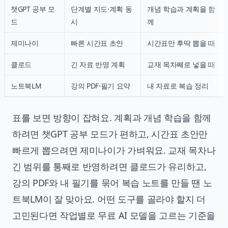
챗GPT 공부 모
단계별 지도·계획 동
개념 학습과 계획을 함
드
시
께
제미나이
빠른 시간표 초안
시간표만 후딱 뽑을 때
클로드
긴 자료 반영 계획
교재 목차째로 넣을 때
노트북LM
강의 PDF·필기 요약
내 자료로 복습 정리
표를 보면 방향이 잡혀요. 계획과 개념 학습을 함께
하려면 챗GPT 공부 모드가 편하고, 시간표 초안만
빠르게 뽑으려면 제미나이가 가벼워요. 교재 목차나
긴 범위를 통째로 반영하려면 클로드가 유리하고,
강의 PDF와 내 필기를 묶어 복습 노트를 만들 땐 노
트북LM이 잘 맞아요. 어떤 도구를 골라야 할지 더
고민된다면
작업별로 무료 AI 모델을 고르는 기준
을