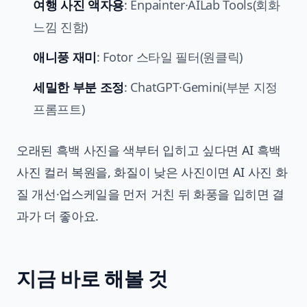
여행 사진 액자용
: Enpainter·AILab Tools(회화
느낌 진함)
애니풍 재미
: Fotor 스타일 필터(원클릭)
세밀한 부분 조정
: ChatGPT·Gemini(부분 지정
프롬프트)
오래된 흑백 사진을 색부터 입히고 싶다면
AI 흑백
사진 컬러 복원
을, 화질이 낮은 사진이면
AI 사진 화
질 개선·업스케일
을 먼저 거친 뒤 화풍을 입히면 결
과가 더 좋아요.
지금 바로 해볼 것