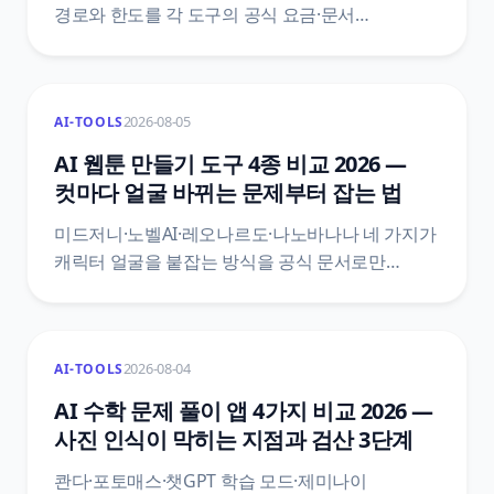
경로와 한도를 각 도구의 공식 요금·문서
페이지에서 직접 확인해 정리했어요. 클로드
코드는 무료 플랜 접근이 없다고 문서가 못 박고,
코덱스 CLI는 무료 플랜에 포함되지만 그 한도
2026-08-05
AI-TOOLS
숫자가 요금 표에 없으며, 제미나이 CLI의 개인 구글
로그인은 2026년 6월 18일에 닫혔어요. 설치
AI 웹툰 만들기 도구 4종 비교 2026 —
요건과 데이터 정책까지 함께 봤어요.
컷마다 얼굴 바뀌는 문제부터 잡는 법
미드저니·노벨AI·레오나르도·나노바나나 네 가지가
캐릭터 얼굴을 붙잡는 방식을 공식 문서로만
비교했어요. 미드저니는 기본이 V8.2인데 캐릭터
고정은 V7로 되돌아가고, 노벨AI는 레퍼런스를 두
장 넣으면 두 인물이 아니라 섞인다고 문서가
2026-08-04
AI-TOOLS
밝혀요. 무료 한도와 저작권 등록 범위까지 1차
출처로 정리했어요.
AI 수학 문제 풀이 앱 4가지 비교 2026 —
사진 인식이 막히는 지점과 검산 3단계
콴다·포토매스·챗GPT 학습 모드·제미나이