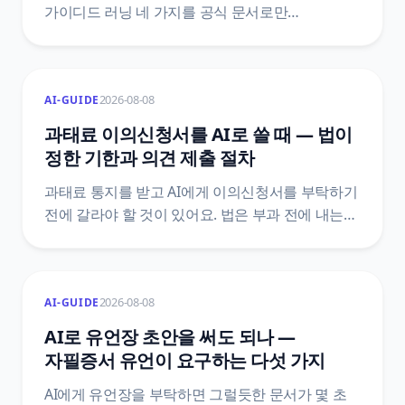
가이디드 러닝 네 가지를 공식 문서로만
비교했어요. 포토매스 공식 글은 못 푸는 게 아니라
스캔 문제로 못 알아보는 경우가 많다고 적고, 오답
도움말도 잘못 스캔된 문제를 첫 원인으로
2026-08-08
AI-GUIDE
지목해요. 재촬영 4가지 조건과 검산 3단계까지
정리했어요.
과태료 이의신청서를 AI로 쓸 때 — 법이
정한 기한과 의견 제출 절차
과태료 통지를 받고 AI에게 이의신청서를 부탁하기
전에 갈라야 할 것이 있어요. 법은 부과 전에 내는
의견 제출과 부과 후에 내는 이의제기를 서로 다른
문서로 정해 두었고, 기한도 10일 이상과 60일로
다릅니다. 어느 칸에 있는지에 따라 감경 여부와
2026-08-08
AI-GUIDE
그다음 절차가 통째로 달라져요.
질서위반행위규제법 조문 원문으로 정리했어요.
AI로 유언장 초안을 써도 되나 —
자필증서 유언이 요구하는 다섯 가지
AI에게 유언장을 부탁하면 그럴듯한 문서가 몇 초