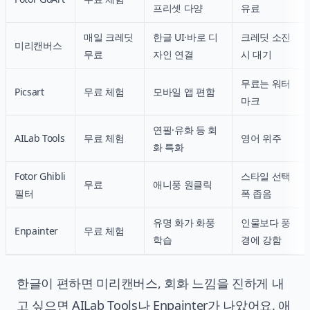
프리셋 다양
유료
매일 크레딧
한글 UI·바로 디
크레딧 소진
미리캔버스
무료
자인 연결
시 대기
무료는 워터
Picsart
무료 체험
모바일 앱 편함
마크
연필·유화 등 회
AILab Tools
무료 체험
영어 위주
화 특화
Fotor Ghibli
스타일 선택
무료
애니풍 원클릭
필터
폭 좁음
유명 화가 화풍
인물보다 풍
Enpainter
무료 체험
학습
경에 강함
한글이 편하면 미리캔버스, 회화 느낌을 진하게 내
고 싶으면 AILab Tools나 Enpainter가 나았어요. 애