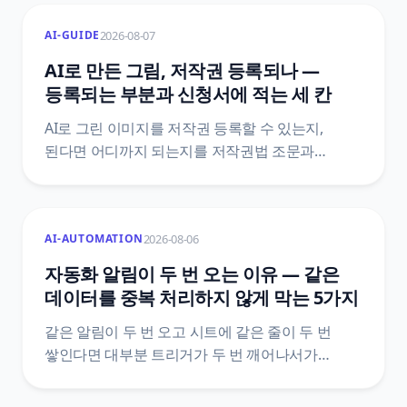
Gemini API 와 OpenAI 공식 가격표를 직접 열어
2026-08-07
AI-GUIDE
1장당 원가와 손익이 뒤집히는 장수까지
계산했어요.
AI로 만든 그림, 저작권 등록되나 —
등록되는 부분과 신청서에 적는 세 칸
AI로 그린 이미지를 저작권 등록할 수 있는지,
된다면 어디까지 되는지를 저작권법 조문과
한국저작권위원회 등록 안내서 원문으로
정리했어요. 산출물과 활용 저작물이 갈리는 지점,
프롬프트가 창작적 기여로 잘 인정되지 않는 이유,
2026-08-06
AI-AUTOMATION
사례 일곱 가지, 신청서 저작물 내용란에 나눠 적는
세 가지, 반려 사유 여섯 가지까지 담았어요.
자동화 알림이 두 번 오는 이유 — 같은
데이터를 중복 처리하지 않게 막는 5가지
같은 알림이 두 번 오고 시트에 같은 줄이 두 번
쌓인다면 대부분 트리거가 두 번 깨어나서가
아니에요. 도구가 이미 갖고 있는 중복 제거 장치가
어디까지 막아 주는지, 그 바깥에서 중복이 생기는