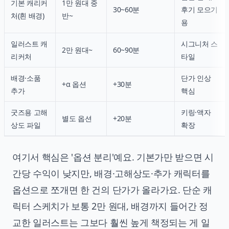
기본 캐리커
1만 원대 중
30~60분
후기 모으기
처(흰 배경)
반~
용
일러스트 캐
시그니처 스
2만 원대~
60~90분
리커처
타일
배경·소품
단가 인상
+α 옵션
+30분
추가
핵심
굿즈용 고해
키링·액자
별도 옵션
+20분
상도 파일
확장
여기서 핵심은 '옵션 분리'예요. 기본가만 받으면 시
간당 수익이 낮지만, 배경·고해상도·추가 캐릭터를
옵션으로 쪼개면 한 건의 단가가 올라가요. 단순 캐
릭터 스케치가 보통 2만 원대, 배경까지 들어간 정
교한 일러스트는 그보다 훨씬 높게 책정되는 게 일