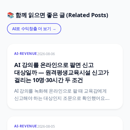
📚 함께 읽으면 좋은 글 (Related Posts)
AI로 수익창출
더 보기 →
2026-08-06
AI-REVENUE
AI 강의를 온라인으로 팔면 신고
대상일까 — 원격평생교육시설 신고가
걸리는 10명·30시간 두 조건
AI 강의를 녹화해 온라인으로 팔 때 교육감에게
신고해야 하는 대상인지 조문으로 확인했어요.
평생교육법 제33조 제2항과 시행령 제48조를
법제처 공개 API로 직접 받아, 학습비·10명
·30시간이 한 문장에 어떻게 묶여 있는지, 신고서에
2026-08-05
AI-REVENUE
무엇을 붙이는지, 신고 뒤에 따라오는 변경신고와