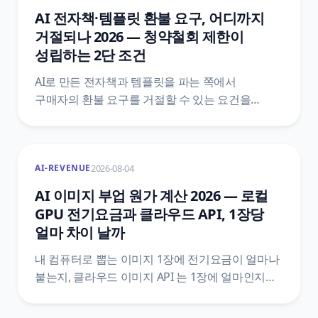
정보공시와 학습비 반환 기준까지 조문 번호와
AI 전자책·템플릿 환불 요구, 어디까지
함께 정리했어요.
거절되나 2026 — 청약철회 제한이
성립하는 2단 조건
AI로 만든 전자책과 템플릿을 파는 쪽에서
구매자의 환불 요구를 거절할 수 있는 요건을
정리했어요. 전자상거래법 제17조와 시행령
제21조의2 원문을 법제처 공개 API로 직접 받아,
제한 사유에 해당하는 1단과 표시·시험 사용 상품을
2026-08-04
AI-REVENUE
갖추는 2단이 어떻게 나뉘는지, 한 단만 빠져도 왜
거절이 성립하지 않는지까지 조문 번호와 함께
AI 이미지 부업 원가 계산 2026 — 로컬
짚었어요.
GPU 전기요금과 클라우드 API, 1장당
얼마 차이 날까
내 컴퓨터로 뽑는 이미지 1장에 전기요금이 얼마나
붙는지, 클라우드 이미지 API 는 1장에 얼마인지를
같은 단위로 맞춰 비교했어요. 한전 기본공급약관
별표1 의 하계 요금표, 법제처 생활법령 원문,