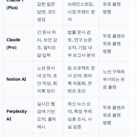
잡한 질문
브레인스토밍,
유료 플랜
(Plus)
답변, 코드
시장 트렌드 분
병행
생성
석
긴 문서 처
법률 문서 검
무료 플랜과
Claude
리, 보안 강
토, 연구 논문
유료 플랜
(Pro)
조, 멀티모
요약, 기업 내
병행
달 입력
부 보고서 분석
노션 문서
팀 프로젝트 문
노션 구독에
내 요약, 초
서 요약,
회의
보
Notion AI
부가되는 유
안 작성, 회
록 자동화
, 콘
서
료 플랜
의록 정리
텐츠 초안
실시간 웹
최신 뉴스 요
무료 플랜과
Perplexity
검색 기반
약, 특정 주제
우
유료 플랜
AI
요약, 출처
심층 조사, 사
정
병행
제시
실 검증