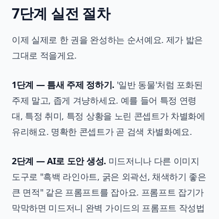
7단계 실전 절차
이제 실제로 한 권을 완성하는 순서예요. 제가 밟은
그대로 적을게요.
1단계 — 틈새 주제 정하기.
'일반 동물'처럼 포화된
주제 말고, 좁게 겨냥하세요. 예를 들어 특정 연령
대, 특정 취미, 특정 상황을 노린 콘셉트가 차별화에
유리해요. 명확한 콘셉트가 곧 검색 차별화예요.
2단계 — AI로 도안 생성.
미드저니나 다른 이미지
도구로 "흑백 라인아트, 굵은 외곽선, 채색하기 좋은
큰 면적" 같은 프롬프트를 잡아요. 프롬프트 잡기가
막막하면
미드저니 완벽 가이드
의 프롬프트 작성법