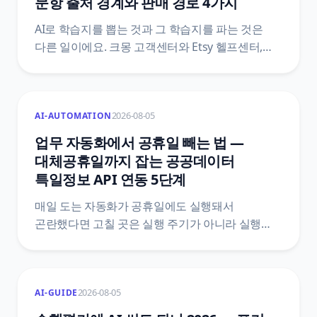
문항 출처 경계와 판매 경로 4가지
AI로 학습지를 뽑는 것과 그 학습지를 파는 것은
다른 일이에요. 크몽 고객센터와 Etsy 헬프센터,
공공누리, 법제처 생활법령 원문을 직접 열어 문항
출처의 경계, 판매 경로별 등록 규격, 반려를 부르는
파일 조건을 정리했어요.
2026-08-05
AI-AUTOMATION
업무 자동화에서 공휴일 빼는 법 —
대체공휴일까지 잡는 공공데이터
특일정보 API 연동 5단계
매일 도는 자동화가 공휴일에도 실행돼서
곤란했다면 고칠 곳은 실행 주기가 아니라 실행
여부예요. 한국천문연구원 특일 정보 API로
공휴일과 대체공휴일을 받아 자동화 첫머리에
조건을 붙이는 5단계와, 법령 두 개를 섞으면 왜
2026-08-05
AI-GUIDE
틀리는지, 공식 문서끼리 어긋나는 지점은
어디인지까지 원문을 근거로 정리했어요.