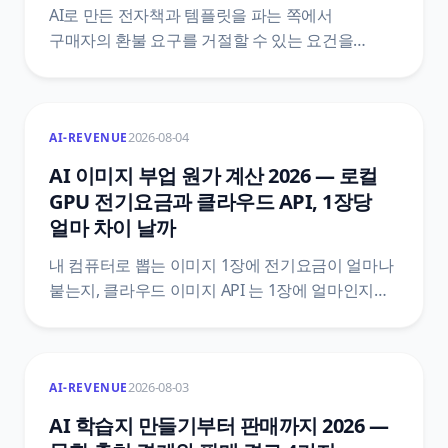
AI로 만든 전자책과 템플릿을 파는 쪽에서
구매자의 환불 요구를 거절할 수 있는 요건을
정리했어요. 전자상거래법 제17조와 시행령
제21조의2 원문을 법제처 공개 API로 직접 받아,
제한 사유에 해당하는 1단과 표시·시험 사용 상품을
2026-08-04
AI-REVENUE
갖추는 2단이 어떻게 나뉘는지, 한 단만 빠져도 왜
거절이 성립하지 않는지까지 조문 번호와 함께
AI 이미지 부업 원가 계산 2026 — 로컬
짚었어요.
GPU 전기요금과 클라우드 API, 1장당
얼마 차이 날까
내 컴퓨터로 뽑는 이미지 1장에 전기요금이 얼마나
붙는지, 클라우드 이미지 API 는 1장에 얼마인지를
같은 단위로 맞춰 비교했어요. 한전 기본공급약관
별표1 의 하계 요금표, 법제처 생활법령 원문,
Gemini API 와 OpenAI 공식 가격표를 직접 열어
2026-08-03
AI-REVENUE
1장당 원가와 손익이 뒤집히는 장수까지
계산했어요.
AI 학습지 만들기부터 판매까지 2026 —