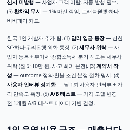
산서 미발행
— 사업자 고객 이탈, 자동 발행 필수.
(5)
환차익 무시
— 1% 마진 깎임, 트래블월렛·하나
비바페이 카드.
한국 1인 개발자 추가 팁. (1)
달러 입금 통장
— 신한
SC·하나·우리은행 외화 통장. (2)
세무사 위탁
— 사
업자 등록 + 부가세·종합소득세 분기 신고는 세무사
위탁 (월 5~10만 원, 사고 회피 본전). (3)
계약서 작
성
— outcome 정의·환불 조건·분쟁 절차 명시. (4)
사용자 인터뷰 정기화
— 월 1회 사용자 인터뷰 + 가
격 만족도 측정. (5)
A/B 테스트
— 가격 모델 변경
전 1개월 A/B 테스트 데이터 기반 결정.
1인 운영 비용 구조 — 매출보다