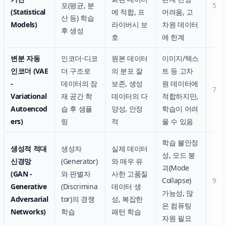
포(평균, 분
5
(Statistical
에 적합, 프
어려움, 고
산 등) 학습
Models)
라이버시 보
차원 데이터
후 생성
호
에 한계
변분 자동
인코더-디코
원본 데이터
이미지/텍스
인코더 (VAE
더 구조로
의 분포 잘
트 등 고차
-
데이터의 잠
보존, 생성
원 데이터에
7
Variational
재 공간 학
데이터의 다
적합하지만,
Autoencod
습 후 샘플
양성, 안정
학습이 어려
ers)
링
적
울 수 있음
학습 불안정
생성적 적대
생성자
실제 데이터
성, 모드 붕
신경망
(Generator)
와 매우 유
괴(Mode
(GAN -
와 판별자
사한 고품질
Collapse)
9
Generative
(Discrimina
데이터 생
가능성, 많
Adversarial
tor)의 경쟁
성, 복잡한
은 컴퓨팅
Networks)
학습
패턴 학습
자원 필요