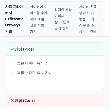
차등 프라이
데이터에 노
데이터 유용
강력한 프라
버시
이즈를 추가
성 저하 가
이버시 보
(Differentia
하여 개별
능성, 노이
8
장, 이론적
l Privacy)
정보 식별
즈 수준 조
근거 명확
기반
방지
정의 어려움
장점 (Pros)
높은 데이터 유사성
복잡한 패턴 학습 가능
단점 (Cons)