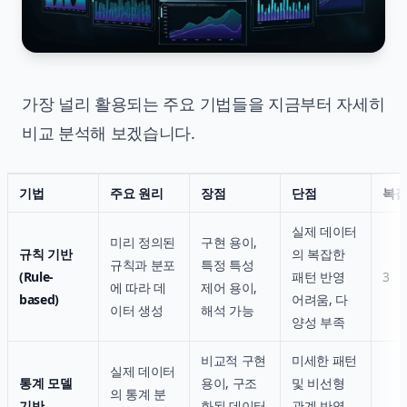
가장 널리 활용되는 주요 기법들을 지금부터 자세히
비교 분석해 보겠습니다.
기법
주요 원리
장점
단점
복잡도
실제 데이터
미리 정의된
구현 용이,
규칙 기반
의 복잡한
규칙과 분포
특정 특성
(Rule-
패턴 반영
3
에 따라 데
제어 용이,
based)
어려움, 다
이터 생성
해석 가능
양성 부족
비교적 구현
미세한 패턴
실제 데이터
통계 모델
용이, 구조
및 비선형
의 통계 분
기반
화된 데이터
관계 반영