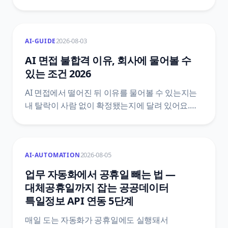
아니라 그 과정이 붙어 있는 훈련 트랙이에요.
고용24 제도안내 원문으로 세 트랙의 훈련비
문장을 갈라 보고, 내 결제액을 확인하는 순서를
2026-08-03
AI-GUIDE
정리했어요.
AI 면접 불합격 이유, 회사에 물어볼 수
있는 조건 2026
AI 면접에서 떨어진 뒤 이유를 물어볼 수 있는지는
내 탈락이 사람 없이 확정됐는지에 달려 있어요.
거부권과 설명 요구권의 차이, 요구하는 순서와
기한, 회사가 거절할 수 있는 경우를 조문과 공식
안내서로 갈라 정리했어요.
2026-08-05
AI-AUTOMATION
업무 자동화에서 공휴일 빼는 법 —
대체공휴일까지 잡는 공공데이터
특일정보 API 연동 5단계
매일 도는 자동화가 공휴일에도 실행돼서