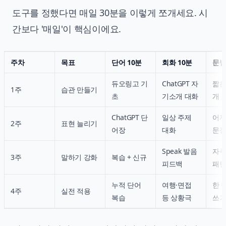
도구를 정했다면 매일 30분을 이렇게 쪼개세요. 시
간보다 '매일'이 핵심이에요.
주차
목표
단어 10분
회화 10분
문법
듀오링고 기
ChatGPT 자
짧은
1주
습관 만들기
초
기소개 대화
개 
ChatGPT 단
일상 주제
어제
2주
표현 늘리기
어장
대화
문장
Speak 발음
자주
3주
말하기 강화
복습 + 신규
피드백
패턴
누적 단어
여행·면접
한 
4주
실전 적용
복습
등 상황극
쓰기