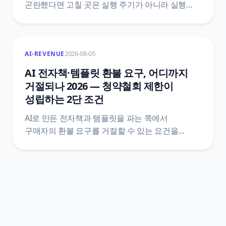
곤란했다면 고칠 곳은 실행 주기가 아니라 실행
여부예요. 한국천문연구원 특일 정보 API로
공휴일과 대체공휴일을 받아 자동화 첫머리에
조건을 붙이는 5단계와, 법령 두 개를 섞으면 왜
2026-08-05
AI-REVENUE
틀리는지, 공식 문서끼리 어긋나는 지점은
어디인지까지 원문을 근거로 정리했어요.
AI 전자책·템플릿 환불 요구, 어디까지
거절되나 2026 — 청약철회 제한이
성립하는 2단 조건
AI로 만든 전자책과 템플릿을 파는 쪽에서
구매자의 환불 요구를 거절할 수 있는 요건을
정리했어요. 전자상거래법 제17조와 시행령
제21조의2 원문을 법제처 공개 API로 직접 받아,
제한 사유에 해당하는 1단과 표시·시험 사용 상품을
갖추는 2단이 어떻게 나뉘는지, 한 단만 빠져도 왜
거절이 성립하지 않는지까지 조문 번호와 함께
짚었어요.