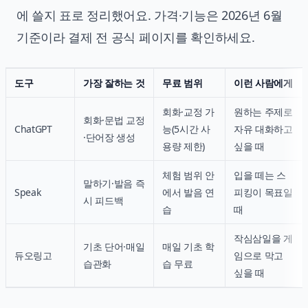
에 쓸지 표로 정리했어요. 가격·기능은 2026년 6월
기준이라 결제 전 공식 페이지를 확인하세요.
도구
가장 잘하는 것
무료 범위
이런 사람에게
회화·교정 가
원하는 주제로
회화·문법 교정
ChatGPT
능(5시간 사
자유 대화하고
·단어장 생성
용량 제한)
싶을 때
체험 범위 안
입을 떼는 스
말하기·발음 즉
Speak
에서 발음 연
피킹이 목표일
시 피드백
습
때
작심삼일을 게
기초 단어·매일
매일 기초 학
듀오링고
임으로 막고
습관화
습 무료
싶을 때