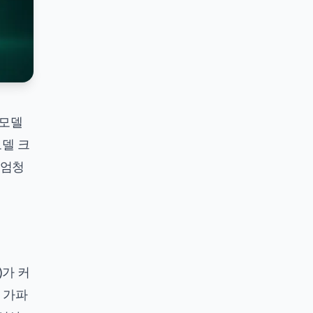
 모델
모델 크
 엄청
)가 커
 가파