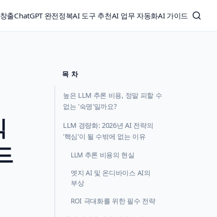
익창출
ChatGPT 완전정복
AI 도구 추천
AI 업무 자동화
AI 가이드
목 차
높은 LLM 추론 비용, 정말 피할 수
없는 '숙명'일까요?
익
LLM 경량화: 2026년 AI 전략의
'핵심'이 될 수밖에 없는 이유
드
LLM 추론 비용의 현실
엣지 AI 및 온디바이스 AI의
부상
ROI 극대화를 위한 필수 전략