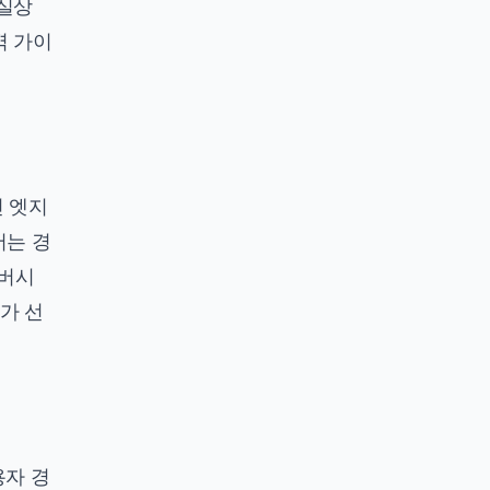
실상
벽 가이
 엣지
서는 경
버시
가 선
용자 경