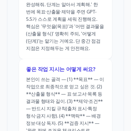
완성해줘. 단계는 알아서 계획해.' 한
번에 목표·산출물·제약을 주면 GPT-
5.5가 스스로 계획을 세워 진행해요.
핵심은 '무엇을(목표)'과 '어떤 결과물을
(산출물 형식)' 명확히 주되, '어떻게
(단계)'는 맡기는 거예요. 단 중간 점검
지점은 지정해두는 게 안전해요.
좋은 작업 지시는 어떻게 써요?
본인이 쓰는 골격 — (1) **목표** — 이
작업으로 최종적으로 얻고 싶은 것. (2)
**산출물 형식** — 표·보고서·목록 등
결과물 형태와 길이. (3) **제약·조건**
— 반드시 지킬 규칙(출처 표시·특정
형식·금지 사항). (4) **맥락** — 배경
정보·대상 독자. (5) **검증 지시** —
'완료 전에 조건을 체크리스트로