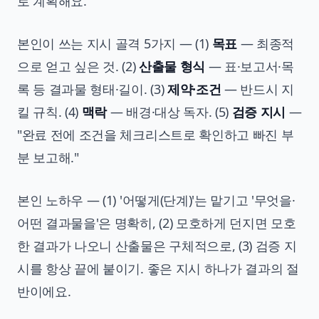
로 계획해요.
본인이 쓰는 지시 골격 5가지 — (1)
목표
— 최종적
으로 얻고 싶은 것. (2)
산출물 형식
— 표·보고서·목
록 등 결과물 형태·길이. (3)
제약·조건
— 반드시 지
킬 규칙. (4)
맥락
— 배경·대상 독자. (5)
검증 지시
—
"완료 전에 조건을 체크리스트로 확인하고 빠진 부
분 보고해."
본인 노하우 — (1) '어떻게(단계)'는 맡기고 '무엇을·
어떤 결과물을'은 명확히, (2) 모호하게 던지면 모호
한 결과가 나오니 산출물은 구체적으로, (3) 검증 지
시를 항상 끝에 붙이기. 좋은 지시 하나가 결과의 절
반이에요.