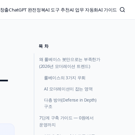
익창출
ChatGPT 완전정복
AI 도구 추천
AI 업무 자동화
AI 가이드
목 차
왜 룰베이스 봇만으로는 부족한가
(2026년 모더레이션 트렌드)
—
룰베이스의 3가지 우회
AI 모더레이션이 잡는 영역
다층 방어(Defense in Depth)
구조
7단계 구축 가이드 — 0원에서
운영까지