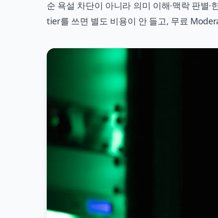
순 욕설 차단이 아니라 의미 이해·맥락 판별·한국어
tier를 쓰면 별도 비용이 안 들고, 무료 Moder