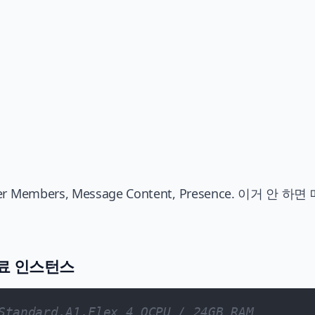
er Members, Message Content, Presence. 이거 안 하
 무료 인스턴스
Standard.A1.Flex 4 OCPU / 24GB RAM