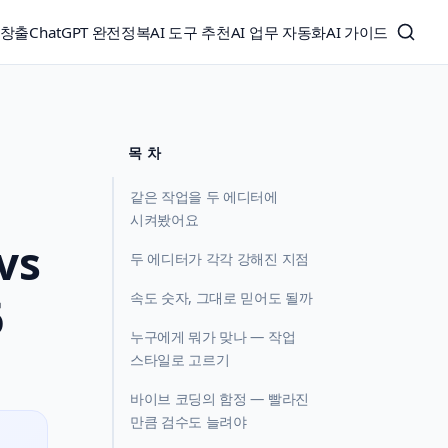
익창출
ChatGPT 완전정복
AI 도구 추천
AI 업무 자동화
AI 가이드
목 차
같은 작업을 두 에디터에
시켜봤어요
vs
두 에디터가 각각 강해진 지점
6
속도 숫자, 그대로 믿어도 될까
누구에게 뭐가 맞나 — 작업
스타일로 고르기
바이브 코딩의 함정 — 빨라진
만큼 검수도 늘려야