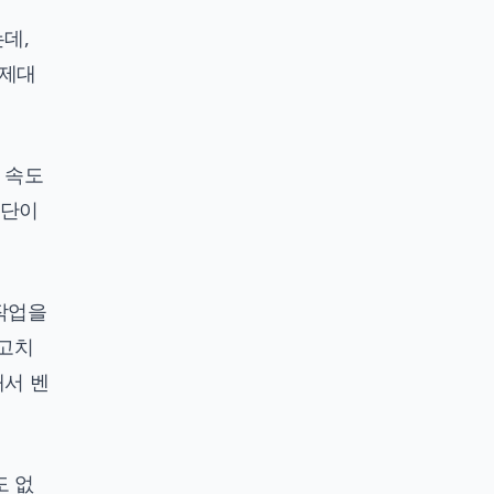
데,
 제대
 속도
판단이
 작업을
 고치
래서 벤
도 없