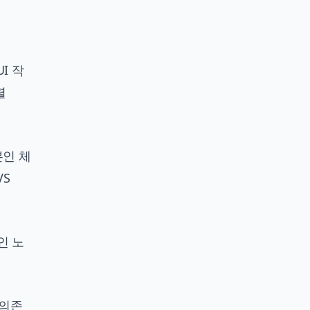
I 작
렬
본인 체
VS
인 노
 의존