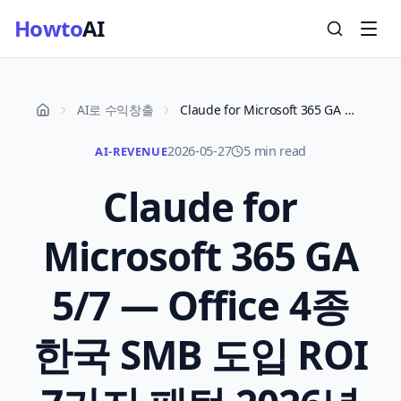
Howto
AI
AI로 수익창출
Claude for Microsoft 365 GA 5/7 — Office 4종 한국 SMB 도입 ROI 7가지 패턴 2026년 5월
2026-05-27
5 min read
AI-REVENUE
Claude for
Microsoft 365 GA
5/7 — Office 4종
한국 SMB 도입 ROI