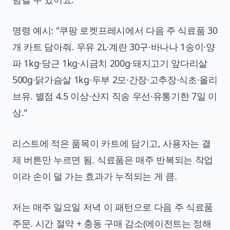
명령 예시: "쿠팡 로켓프레시에서 다음 주 식료품 30
개 카트 담아줘. 우유 2L·계란 30구·바나나 1송이·양
파 1kg·당근 1kg·시금치 200g·돼지고기 앞다리살
500g·닭가슴살 1kg·두부 2모·간장·고추장·식초·올리
브유. 별점 4.5 이상·산지 직송 우선·유통기한 7일 이
상."
리스트에 적은 품목이 카트에 담기고, 사용자는 결
제 버튼만 누르면 됨. 식료품은 매주 반복되는 작업
이라 손이 덜 가는 효과가 누적되는 게 큼.
저는 매주 일요일 저녁 이 패턴으로 다음 주 식료품
주문. 시간 절약 + 충동 구매 감소(에이전트는 정해