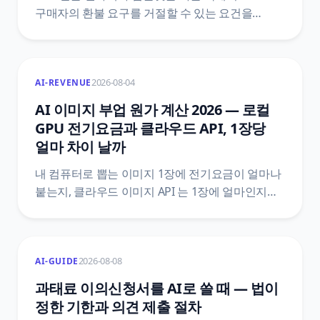
구매자의 환불 요구를 거절할 수 있는 요건을
정리했어요. 전자상거래법 제17조와 시행령
제21조의2 원문을 법제처 공개 API로 직접 받아,
제한 사유에 해당하는 1단과 표시·시험 사용 상품을
2026-08-04
AI-REVENUE
갖추는 2단이 어떻게 나뉘는지, 한 단만 빠져도 왜
거절이 성립하지 않는지까지 조문 번호와 함께
AI 이미지 부업 원가 계산 2026 — 로컬
짚었어요.
GPU 전기요금과 클라우드 API, 1장당
얼마 차이 날까
내 컴퓨터로 뽑는 이미지 1장에 전기요금이 얼마나
붙는지, 클라우드 이미지 API 는 1장에 얼마인지를
같은 단위로 맞춰 비교했어요. 한전 기본공급약관
별표1 의 하계 요금표, 법제처 생활법령 원문,
Gemini API 와 OpenAI 공식 가격표를 직접 열어
2026-08-08
AI-GUIDE
1장당 원가와 손익이 뒤집히는 장수까지
계산했어요.
과태료 이의신청서를 AI로 쓸 때 — 법이
정한 기한과 의견 제출 절차