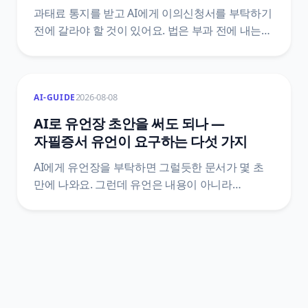
과태료 통지를 받고 AI에게 이의신청서를 부탁하기
전에 갈라야 할 것이 있어요. 법은 부과 전에 내는
의견 제출과 부과 후에 내는 이의제기를 서로 다른
문서로 정해 두었고, 기한도 10일 이상과 60일로
다릅니다. 어느 칸에 있는지에 따라 감경 여부와
2026-08-08
AI-GUIDE
그다음 절차가 통째로 달라져요.
질서위반행위규제법 조문 원문으로 정리했어요.
AI로 유언장 초안을 써도 되나 —
자필증서 유언이 요구하는 다섯 가지
AI에게 유언장을 부탁하면 그럴듯한 문서가 몇 초
만에 나와요. 그런데 유언은 내용이 아니라
방식으로 효력이 갈리는 문서예요. 민법은 유언의
방식을 다섯 가지로 한정하고, 그중 자필증서에는
전문까지 손으로 쓰라고 정해 두었어요. 조문
원문으로 AI가 어디까지 도울 수 있고 어디서
멈춰야 하는지를 갈랐어요.