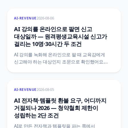
2026-08-06
AI-REVENUE
AI 강의를 온라인으로 팔면 신고
대상일까 — 원격평생교육시설 신고가
걸리는 10명·30시간 두 조건
AI 강의를 녹화해 온라인으로 팔 때 교육감에게
신고해야 하는 대상인지 조문으로 확인했어요.
평생교육법 제33조 제2항과 시행령 제48조를
법제처 공개 API로 직접 받아, 학습비·10명
·30시간이 한 문장에 어떻게 묶여 있는지, 신고서에
2026-08-05
AI-REVENUE
무엇을 붙이는지, 신고 뒤에 따라오는 변경신고와
정보공시와 학습비 반환 기준까지 조문 번호와
AI 전자책·템플릿 환불 요구, 어디까지
함께 정리했어요.
거절되나 2026 — 청약철회 제한이
성립하는 2단 조건
AI로 만든 전자책과 템플릿을 파는 쪽에서