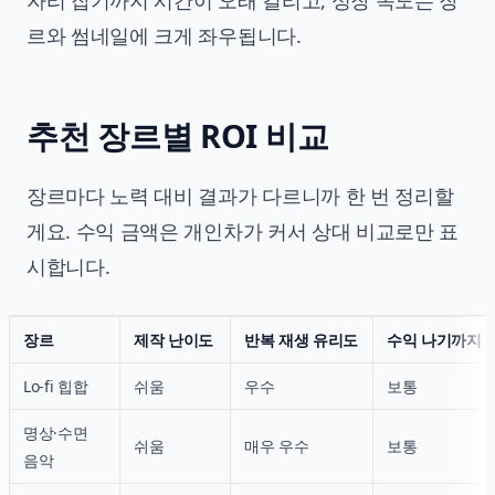
자리 잡기까지 시간이 오래 걸리고, 성장 속도는 장
르와 썸네일에 크게 좌우됩니다.
추천 장르별 ROI 비교
장르마다 노력 대비 결과가 다르니까 한 번 정리할
게요. 수익 금액은 개인차가 커서 상대 비교로만 표
시합니다.
장르
제작 난이도
반복 재생 유리도
수익 나기까지
Lo-fi 힙합
쉬움
우수
보통
명상·수면
쉬움
매우 우수
보통
음악