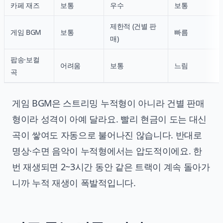
카페 재즈
보통
우수
보통
제한적 (건별 판
게임 BGM
보통
빠름
매)
팝송·보컬
어려움
보통
느림
곡
게임 BGM은 스트리밍 누적형이 아니라 건별 판매
형이라 성격이 아예 달라요. 빨리 현금이 도는 대신
곡이 쌓여도 자동으로 불어나진 않습니다. 반대로
명상·수면 음악이 누적형에서는 압도적이에요. 한
번 재생되면 2~3시간 동안 같은 트랙이 계속 돌아가
니까 누적 재생이 폭발적입니다.