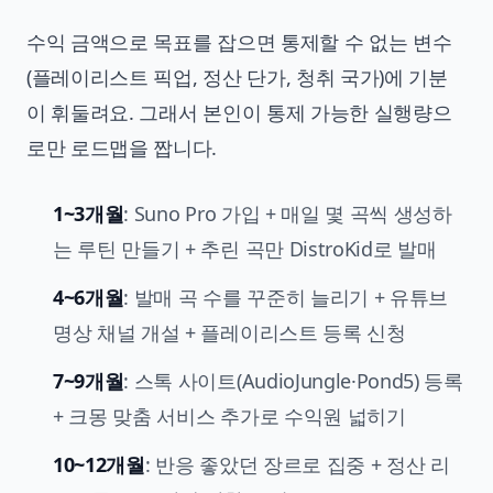
수익 금액으로 목표를 잡으면 통제할 수 없는 변수
(플레이리스트 픽업, 정산 단가, 청취 국가)에 기분
이 휘둘려요. 그래서 본인이 통제 가능한 실행량으
로만 로드맵을 짭니다.
1~3개월
: Suno Pro 가입 + 매일 몇 곡씩 생성하
는 루틴 만들기 + 추린 곡만 DistroKid로 발매
4~6개월
: 발매 곡 수를 꾸준히 늘리기 + 유튜브
명상 채널 개설 + 플레이리스트 등록 신청
7~9개월
: 스톡 사이트(AudioJungle·Pond5) 등록
+ 크몽 맞춤 서비스 추가로 수익원 넓히기
10~12개월
: 반응 좋았던 장르로 집중 + 정산 리