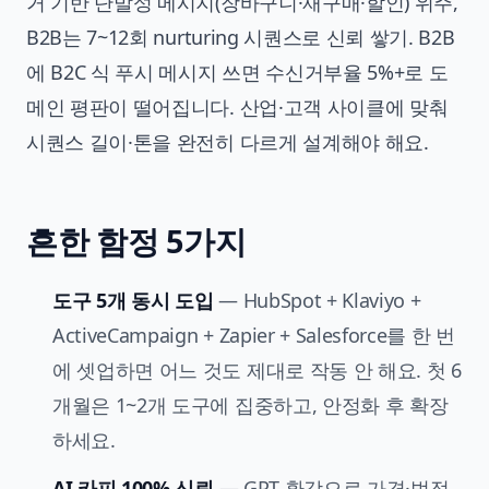
거 기반 단발성 메시지(장바구니·재구매·할인) 위주,
B2B는 7~12회 nurturing 시퀀스로 신뢰 쌓기. B2B
에 B2C 식 푸시 메시지 쓰면 수신거부율 5%+로 도
메인 평판이 떨어집니다. 산업·고객 사이클에 맞춰
시퀀스 길이·톤을 완전히 다르게 설계해야 해요.
흔한 함정 5가지
도구 5개 동시 도입
— HubSpot + Klaviyo +
ActiveCampaign + Zapier + Salesforce를 한 번
에 셋업하면 어느 것도 제대로 작동 안 해요. 첫 6
개월은 1~2개 도구에 집중하고, 안정화 후 확장
하세요.
AI 카피 100% 신뢰
— GPT 환각으로 가격·법적