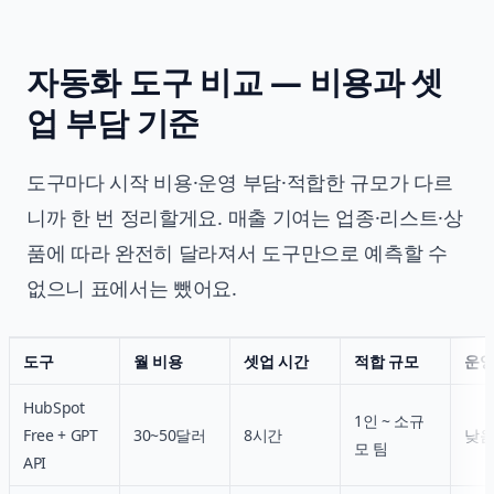
자동화 도구 비교 — 비용과 셋
업 부담 기준
도구마다 시작 비용·운영 부담·적합한 규모가 다르
니까 한 번 정리할게요. 매출 기여는 업종·리스트·상
품에 따라 완전히 달라져서 도구만으로 예측할 수
없으니 표에서는 뺐어요.
도구
월 비용
셋업 시간
적합 규모
운영
HubSpot
1인 ~ 소규
Free + GPT
30~50달러
8시간
낮
모 팀
API