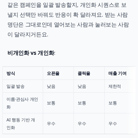
같은 캠페인을 일괄 발송할지, 개인화 시퀀스로 보
낼지 선택만 바꿔도 반응이 확 달라져요. 받는 사람
명단은 그대로인데 열어보는 사람과 눌러보는 사람
이 달라지거든요.
비개인화 vs 개인화
:
방식
오픈율
클릭율
매출 기여
일괄 발송
낮음
낮음
제한적
이름·관심사 개인
보통
보통
보통
화
AI 행동 기반 개
우수
우수
우수
인화