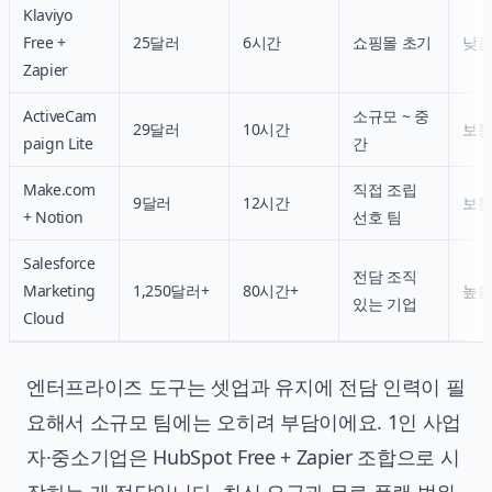
Klaviyo
Free +
25달러
6시간
쇼핑몰 초기
낮
Zapier
ActiveCam
소규모 ~ 중
29달러
10시간
보
paign Lite
간
Make.com
직접 조립
9달러
12시간
보
+ Notion
선호 팀
Salesforce
전담 조직
Marketing
1,250달러+
80시간+
높
있는 기업
Cloud
엔터프라이즈 도구는 셋업과 유지에 전담 인력이 필
요해서 소규모 팀에는 오히려 부담이에요. 1인 사업
자·중소기업은 HubSpot Free + Zapier 조합으로 시
작하는 게 정답입니다. 최신 요금과 무료 플랜 범위