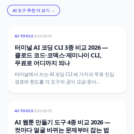
AI 도구 추천
더 보기 →
2026-08-06
AI-TOOLS
터미널 AI 코딩 CLI 3종 비교 2026 —
클로드 코드·코덱스·제미나이 CLI,
무료로 어디까지 되나
터미널에서 쓰는 AI 코딩 CLI 세 가지의 무료 진입
경로와 한도를 각 도구의 공식 요금·문서
페이지에서 직접 확인해 정리했어요. 클로드
코드는 무료 플랜 접근이 없다고 문서가 못 박고,
코덱스 CLI는 무료 플랜에 포함되지만 그 한도
2026-08-05
AI-TOOLS
숫자가 요금 표에 없으며, 제미나이 CLI의 개인 구글
로그인은 2026년 6월 18일에 닫혔어요. 설치
AI 웹툰 만들기 도구 4종 비교 2026 —
요건과 데이터 정책까지 함께 봤어요.
컷마다 얼굴 바뀌는 문제부터 잡는 법